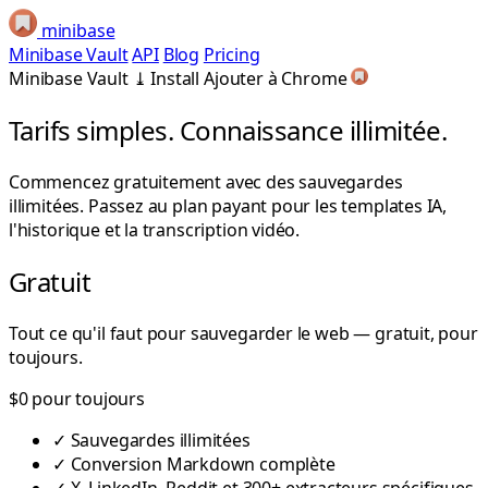
minibase
Minibase Vault
API
Blog
Pricing
Minibase Vault
⤓
Install
Ajouter à Chrome
Tarifs simples.
Connaissance illimitée.
Commencez gratuitement avec des sauvegardes
illimitées. Passez au plan payant pour les templates IA,
l'historique et la transcription vidéo.
Gratuit
Tout ce qu'il faut pour sauvegarder le web — gratuit, pour
toujours.
$0
pour toujours
✓
Sauvegardes illimitées
✓
Conversion Markdown complète
✓
X, LinkedIn, Reddit et 300+ extracteurs spécifiques