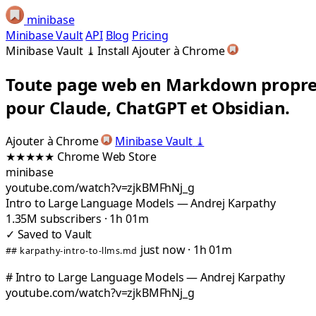
minibase
Minibase Vault
API
Blog
Pricing
Minibase Vault
⤓
Install
Ajouter à Chrome
Toute page web en Markdown propre
pour Claude, ChatGPT et Obsidian.
Ajouter à Chrome
Minibase Vault
⤓
★★★★★
Chrome Web Store
minibase
youtube.com/watch?v=zjkBMFhNj_g
Intro to Large Language Models — Andrej Karpathy
1.35M subscribers · 1h 01m
✓
Saved to Vault
just now · 1h 01m
## karpathy-intro-to-llms.md
#
Intro to Large Language Models — Andrej Karpathy
youtube.com/watch?v=zjkBMFhNj_g