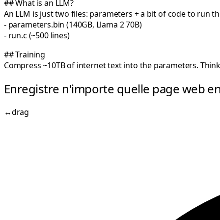
##
What is an LLM?
An LLM is just
two files
: parameters + a bit of code to run t
-
parameters.bin
(140GB, Llama 2 70B)
-
run.c
(~500 lines)
##
Training
Compress
~10TB of internet text
into the parameters. Think o
Enregistre n'importe quelle page web 
↔
drag