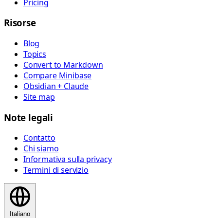
Pricing
Risorse
Blog
Topics
Convert to Markdown
Compare Minibase
Obsidian + Claude
Site map
Note legali
Contatto
Chi siamo
Informativa sulla privacy
Termini di servizio
Italiano