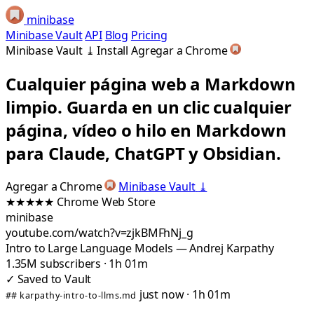
minibase
Minibase Vault
API
Blog
Pricing
Minibase Vault
⤓
Install
Agregar a Chrome
Cualquier página web a Markdown
limpio.
Guarda en un clic cualquier
página, vídeo o hilo en Markdown
para Claude, ChatGPT y Obsidian.
Agregar a Chrome
Minibase Vault
⤓
★★★★★
Chrome Web Store
minibase
youtube.com/watch?v=zjkBMFhNj_g
Intro to Large Language Models — Andrej Karpathy
1.35M subscribers · 1h 01m
✓
Saved to Vault
just now · 1h 01m
## karpathy-intro-to-llms.md