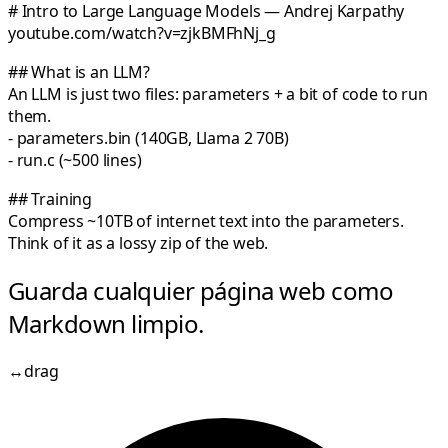
#
Intro to Large Language Models — Andrej Karpathy
youtube.com/watch?v=zjkBMFhNj_g
##
What is an LLM?
An LLM is just
two files
: parameters + a bit of code to run
them.
-
parameters.bin
(140GB, Llama 2 70B)
-
run.c
(~500 lines)
##
Training
Compress
~10TB of internet text
into the parameters.
Think of it as a lossy zip of the web.
Guarda cualquier página web como
Markdown limpio.
↔
drag