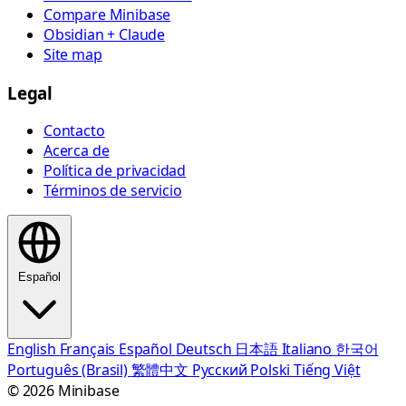
Compare Minibase
Obsidian + Claude
Site map
Legal
Contacto
Acerca de
Política de privacidad
Términos de servicio
Español
English
Français
Español
Deutsch
日本語
Italiano
한국어
Português (Brasil)
繁體中文
Русский
Polski
Tiếng Việt
© 2026 Minibase