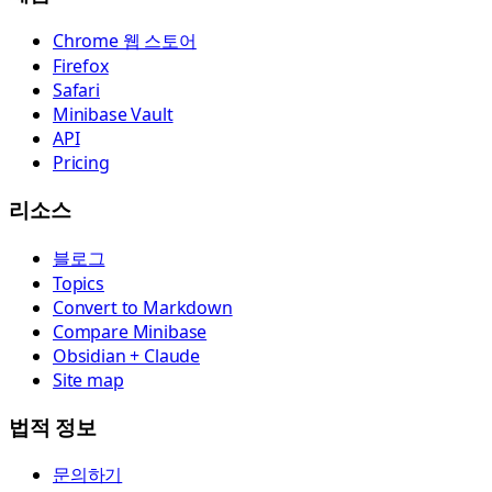
Chrome 웹 스토어
Firefox
Safari
Minibase Vault
API
Pricing
리소스
블로그
Topics
Convert to Markdown
Compare Minibase
Obsidian + Claude
Site map
법적 정보
문의하기