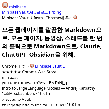
minibase
Minibase Vault
API
블로그
Pricing
Minibase Vault
⤓
Install
Chrome에 추가
모든 웹페이지를 깔끔한 Markdown으
로.
모든 페이지, 동영상, 스레드를 한 번
의 클릭으로 Markdown으로. Claude,
ChatGPT, Obsidian을 위해.
Chrome에 추가
Minibase Vault
⤓
★★★★★
Chrome Web Store
minibase
youtube.com/watch?v=zjkBMFhNj_g
Intro to Large Language Models — Andrej Karpathy
1.35M subscribers · 1h 01m
✓
Saved to Vault
just now · 1h 01m
## karpathy-intro-to-llms.md