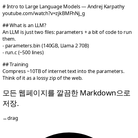
#
Intro to Large Language Models — Andrej Karpathy
youtube.com/watch?v=zjkBMFhNj_g
##
What is an LLM?
An LLM is just
two files
: parameters + a bit of code to run
them.
-
parameters.bin
(140GB, Llama 2 70B)
-
run.c
(~500 lines)
##
Training
Compress
~10TB of internet text
into the parameters.
Think of it as a lossy zip of the web.
모든 웹페이지를 깔끔한 Markdown으로
저장.
↔
drag