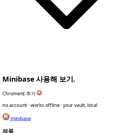
Minibase 사용해 보기.
Chrome에 추가
no account · works offline · your vault, local
minibase
제품