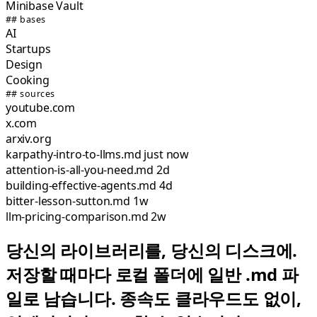
Minibase Vault
## bases
AI
Startups
Design
Cooking
## sources
youtube.com
x.com
arxiv.org
karpathy-intro-to-llms.md
just now
attention-is-all-you-need.md
2d
building-effective-agents.md
4d
bitter-lesson-sutton.md
1w
llm-pricing-comparison.md
2w
당신의 라이브러리를, 당신의 디스크에.
저장할 때마다 로컬 폴더에 일반 .md 파
일로 남습니다. 종속도 클라우드도 없이,