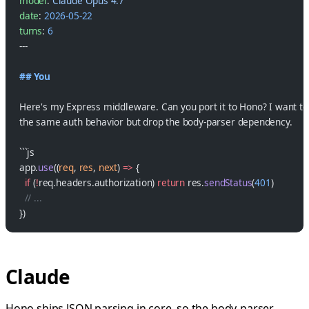
model
: 
Claude Opus 4.7
date
: 
2026-05-22
turns
: 
6
---
## You
Here's my Express middleware. Can you port it to Hono? I want t
the same auth behavior but drop the body-parser dependency.
```js
app.
use
((
req
, 
res
, 
next
) 
=>
 {
  if
 (
!
req.headers.authorization) 
return
 res.
sendStatus
(
401
)
  // ...
})
Claude
Hono ships JSON parsing in core, so the body-parser