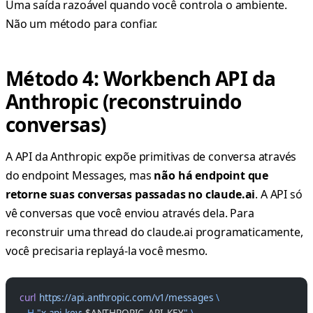
Uma saída razoável quando você controla o ambiente.
Não um método para confiar.
Método 4: Workbench API da
Anthropic (reconstruindo
conversas)
A API da Anthropic expõe primitivas de conversa através
do endpoint Messages, mas
não há endpoint que
retorne suas conversas passadas no claude.ai
. A API só
vê conversas que você enviou através dela. Para
reconstruir uma thread do claude.ai programaticamente,
você precisaria replayá-la você mesmo.
curl
 https://api.anthropic.com/v1/messages
 \
  -H
 "x-api-key: 
$ANTHROPIC_API_KEY
"
 \