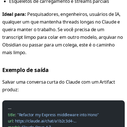
Esqueletos de carregamento e streams parciais
Ideal para:
Pesquisadores, engenheiros, usuários de IA,
qualquer um que mantenha threads longas no Claude e
queira manter o trabalho. Se você precisa de um
transcript limpo para colar em outro modelo, arquivar no
Obsidian ou passar para um colega, este é o caminho
mais limpo.
Exemplo de saída
Salvar uma conversa curta do Claude com um Artifact
produz:
---
title
: 
"Refactor my Express middleware into Hono"
url
: 
https://claude.ai/chat/a1b2c3d4-...