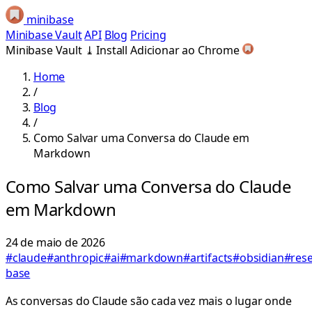
minibase
Minibase Vault
API
Blog
Pricing
Minibase Vault
⤓
Install
Adicionar ao Chrome
Home
/
Blog
/
Como Salvar uma Conversa do Claude em
Markdown
Como Salvar uma Conversa do Claude
em Markdown
24 de maio de 2026
#claude
#anthropic
#ai
#markdown
#artifacts
#obsidian
#res
base
As conversas do Claude são cada vez mais o lugar onde