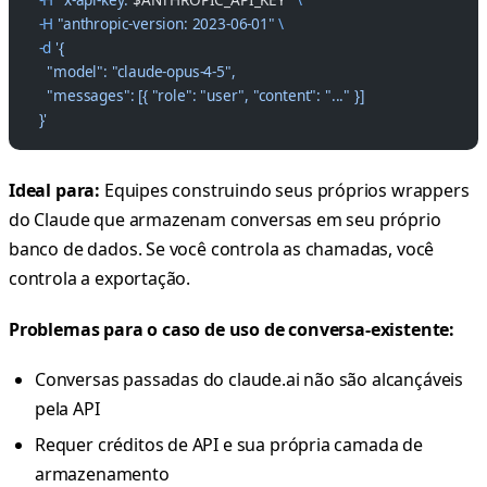
  -H
 "anthropic-version: 2023-06-01"
 \
  -d
 '{
    "model": "claude-opus-4-5",
    "messages": [{ "role": "user", "content": "..." }]
  }'
Ideal para:
Equipes construindo seus próprios wrappers
do Claude que armazenam conversas em seu próprio
banco de dados. Se você controla as chamadas, você
controla a exportação.
Problemas para o caso de uso de conversa-existente:
Conversas passadas do claude.ai não são alcançáveis
pela API
Requer créditos de API e sua própria camada de
armazenamento