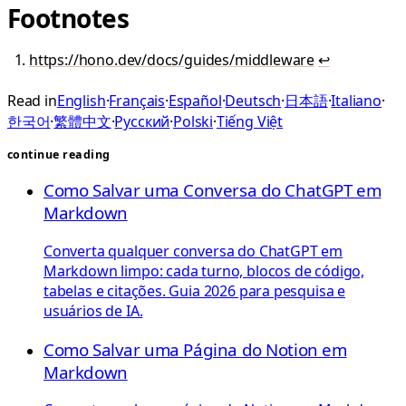
Footnotes
https://hono.dev/docs/guides/middleware
↩
Read in
English
·
Français
·
Español
·
Deutsch
·
日本語
·
Italiano
·
한국어
·
繁體中文
·
Русский
·
Polski
·
Tiếng Việt
continue reading
Como Salvar uma Conversa do ChatGPT em
Markdown
Converta qualquer conversa do ChatGPT em
Markdown limpo: cada turno, blocos de código,
tabelas e citações. Guia 2026 para pesquisa e
usuários de IA.
Como Salvar uma Página do Notion em
Markdown