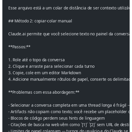
Esse arquivo está a um colar de distância de ser contexto utiliz
## Método 2: copiar-colar manual
Claude.ai permite que você selecione texto no painel da convers
**Passos:**
1. Role até o topo da conversa
2. Clique e arraste para selecionar cada turno
3. Copie, cole em um editor Markdown
4. Adicione manualmente rótulos de papel, conserte os delimitador
**Problemas com essa abordagem:**
- Selecionar a conversa completa em uma thread longa é frágil --
- Artifacts não copiam como texto; você recebe um placeholder o
- Blocos de código perdem seus hints de linguagem
- Citações de busca na web vêm como `[1]` `[2]` sem URL de destin
- Limites de papel colapsam --- turnos do usuário e do Claude s