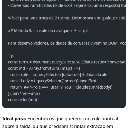
- Conversas ramificadas (onde você regenerou uma resposta) tra
Viável para uma troca de 2 turnos. Desmorona em qualquer coisa
## Método 3: console do navegador + script
Para desenvolvedores, os dados da conversa vivem no DOM. Você
```js
const turns = document.querySelectorAll('[data-testid="conversatio
const md = Array.from(turns).map(t => {
  const role = t.querySelector('[data-role]')?.dataset.role
  const body = t.querySelector('.prose')?.innerText
  return `## ${role === 'user' ? 'You' : 'Claude'}\n\n${body}`
}).join('\n\n---\n\n')
console.log(md)
Ideal para:
Engenheiros que querem controle pontual
sobre a saída, ou que precisam scriptar extração em