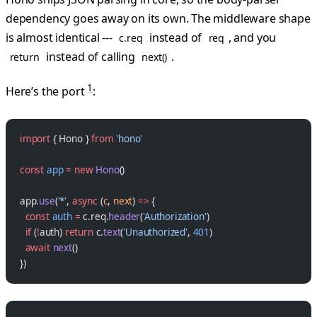
dependency goes away on its own. The middleware shape
is almost identical ---
instead of
, and you
c.req
req
instead of calling
.
return
next()
1
Here’s the port
:
import
 { Hono } 
from
 'hono'
const
 app
 =
 new
 Hono
()
app.
use
(
'*'
, 
async
 (
c
, 
next
) 
=>
 {
  const
 auth
 =
 c.req.
header
(
'Authorization'
)
  if
 (
!
auth) 
return
 c.
text
(
'Unauthorized'
, 
401
)
  await
 next
()
})