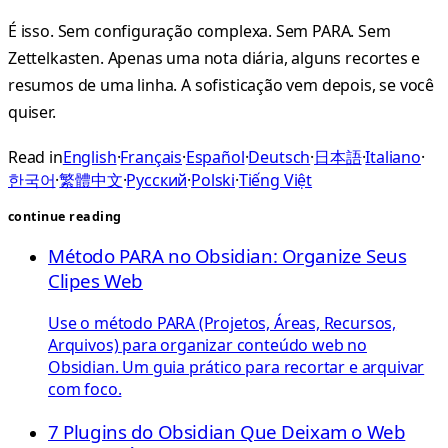
É isso. Sem configuração complexa. Sem PARA. Sem
Zettelkasten. Apenas uma nota diária, alguns recortes e
resumos de uma linha. A sofisticação vem depois, se você
quiser.
Read in
English
·
Français
·
Español
·
Deutsch
·
日本語
·
Italiano
·
한국어
·
繁體中文
·
Русский
·
Polski
·
Tiếng Việt
continue reading
Método PARA no Obsidian: Organize Seus
Clipes Web
Use o método PARA (Projetos, Áreas, Recursos,
Arquivos) para organizar conteúdo web no
Obsidian. Um guia prático para recortar e arquivar
com foco.
7 Plugins do Obsidian Que Deixam o Web