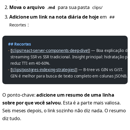
Mova o arquivo
para sua pasta
.md
clips/
Adicione um link na nota diária de hoje
em
##
:
Recortes
## Recortes
-
 [[
clips/react-server-components-deep-dive
]] — Boa explicação de
  streaming SSR vs SSR tradicional. Insight principal: hidratação pa
  reduz TTI em 40-60%.
-
 [[
clips/postgres-indexing-strategies
]] — B-tree vs GIN vs GiST.
  GIN é melhor para busca de texto completo em colunas JSONB.
O ponto-chave:
adicione um resumo de uma linha
sobre por que você salvou
. Esta é a parte mais valiosa.
Seis meses depois, o link sozinho não diz nada. O resumo
diz tudo.