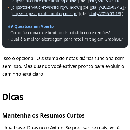
-
 [[
clips/cloudflare-rate-limiting-guide
]] (de [[
daily/2026-03-10
]])
-
 [[
clips/token-bucket-vs-sliding-window
]] (de [[
daily/2026-03-12
]])
-
 [[
clips/stripe-api-rate-limiting-design
]] (de [[
daily/2026-03-18
]])
## Questões em Aberto
-
 Como funciona rate limiting distribuído entre regiões?
-
 Qual é a melhor abordagem para rate limiting em GraphQL?
Isso é opcional. O sistema de notas diárias funciona bem
sem isso. Mas quando você estiver pronto para evoluir, o
caminho está claro.
Dicas
Mantenha os Resumos Curtos
Uma frase. Duas no máximo. Se precisar de mais, você