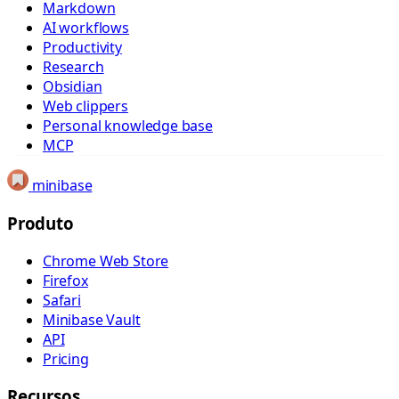
Markdown
AI workflows
Productivity
Research
Obsidian
Web clippers
Personal knowledge base
MCP
minibase
Produto
Chrome Web Store
Firefox
Safari
Minibase Vault
API
Pricing
Recursos