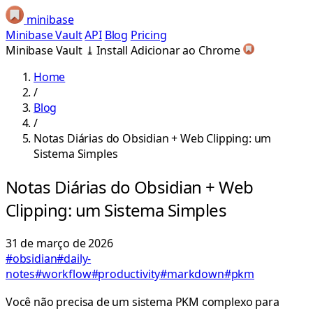
minibase
Minibase Vault
API
Blog
Pricing
Minibase Vault
⤓
Install
Adicionar ao Chrome
Home
/
Blog
/
Notas Diárias do Obsidian + Web Clipping: um
Sistema Simples
Notas Diárias do Obsidian + Web
Clipping: um Sistema Simples
31 de março de 2026
#obsidian
#daily-
notes
#workflow
#productivity
#markdown
#pkm
Você não precisa de um sistema PKM complexo para