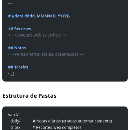
---
# {{date:dddd, MMMM D, YYYY}}
## Recortes
<!-- Conteúdo web salvo hoje -->
## Notas
<!-- Pensamentos, ideias, observações -->
## Tarefas
-
 [ ]
Estrutura de Pastas
vault/
  daily/           # Notas diárias (criadas automaticamente)
  clips/           # Recortes web completos