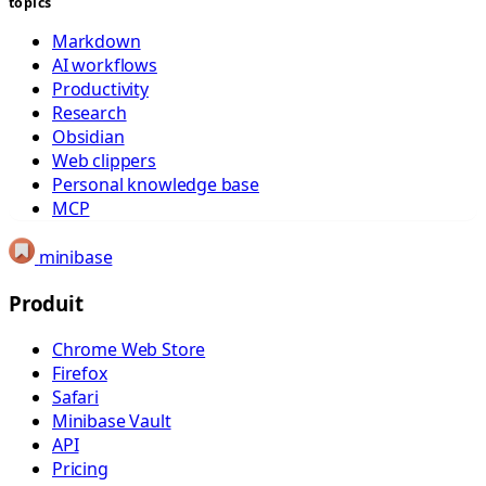
topics
Markdown
AI workflows
Productivity
Research
Obsidian
Web clippers
Personal knowledge base
MCP
minibase
Produit
Chrome Web Store
Firefox
Safari
Minibase Vault
API
Pricing