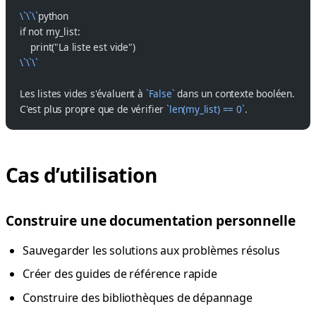
\`\`\`
python
if not my_list:
    print("La liste est vide")
\`\`\`
Les listes vides s'évaluent à 
`False`
 dans un contexte booléen.
C'est plus propre que de vérifier 
`len(my_list) == 0`
.
Cas d’utilisation
Construire une documentation personnelle
Sauvegarder les solutions aux problèmes résolus
Créer des guides de référence rapide
Construire des bibliothèques de dépannage