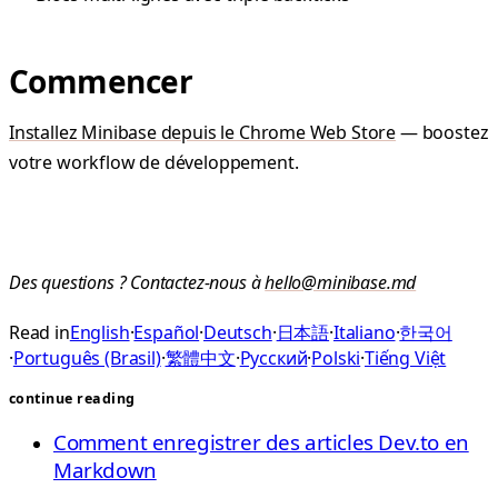
Commencer
Installez Minibase depuis le Chrome Web Store
— boostez
votre workflow de développement.
Des questions ? Contactez-nous à
hello@minibase.md
Read in
English
·
Español
·
Deutsch
·
日本語
·
Italiano
·
한국어
·
Português (Brasil)
·
繁體中文
·
Русский
·
Polski
·
Tiếng Việt
continue reading
Comment enregistrer des articles Dev.to en
Markdown