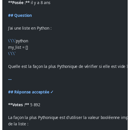
**Posée :**
 il y a 8 ans
## Question
J'ai une liste en Python :
\`\`\`
python
my_list = []
\`\`\`
Quelle est la façon la plus Pythonique de vérifier si elle est vide ?
---
## Réponse acceptée ✓
**Votes :**
 5 892
La façon la plus Pythonique est d'utiliser la valeur booléenne impli
de la liste :